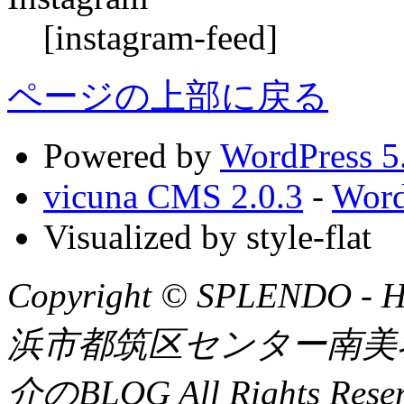
[instagram-feed]
ページの上部に戻る
Powered by
WordPress 5
vicuna CMS 2.0.3
-
Word
Visualized by style-flat
Copyright © SPLENDO - 
浜市都筑区センター南美容
介のBLOG All Rights Reser